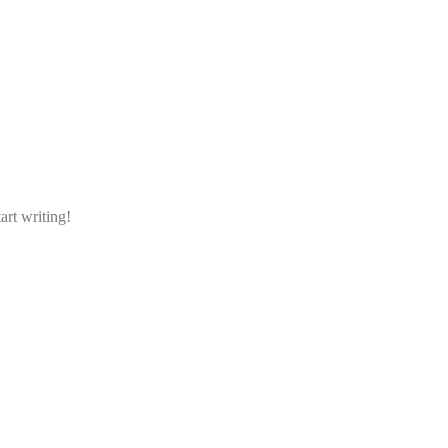
art writing!