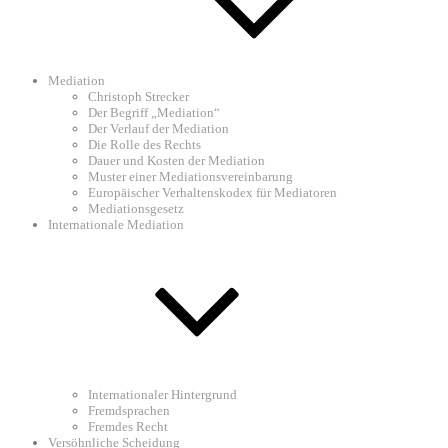
Mediation
Christoph Strecker
Der Begriff „Mediation“
Der Verlauf der Mediation
Die Rolle des Rechts
Dauer und Kosten der Mediation
Muster einer Mediationsvereinbarung
Europäischer Verhaltenskodex für Mediatoren
Mediationsgesetz
Internationale Mediation
Internationaler Hintergrund
Fremdsprachen
Fremdes Recht
Versöhnliche Scheidung