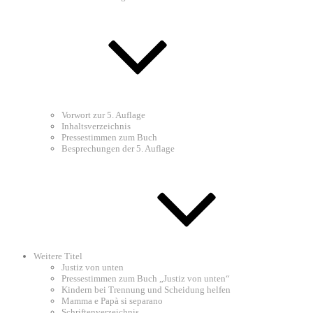
Vorwort zur 5. Auflage
Inhaltsverzeichnis
Pressestimmen zum Buch
Besprechungen der 5. Auflage
Weitere Titel
Justiz von unten
Pressestimmen zum Buch „Justiz von unten“
Kindern bei Trennung und Scheidung helfen
Mamma e Papà si separano
Schriftenverzeichnis